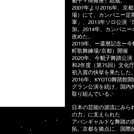
貂子＋倚羅座」結成。
2007年より2016年、
場）にて、カンパニー定期
軍」、2013年ソロ公演
加。2014年、カンパニ
改めた。
2019年、ー還暦記念ー
町歌舞練場/京都）開催
2020年、今貂子舞踏公演「
和2年度（第75回）文化
初入賞の快挙を果たした
2016年、KYOTO舞踏
グラン公演を続け、国内
取り組んでいる。
日本の芸能の源流にみら
の力」に支えられた
アバンギャルドな舞踏の
拓。京都を拠点に、国際