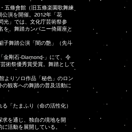
京都・五條會館（旧五條楽園歌舞練
公演を開催。2012年「花
「閃光」では、文化庁芸術祭参
ー名を、舞踏カンパニー倚羅座と
今貂子舞踏公演「闇の艶」（先斗
金剛石-Diamond-」にて、令
庁芸術祭優秀賞受賞。舞踏として
。
館開館よりソロ作品「秘色」のロン
外の観客への舞踏の普及活動に
れる「たまふり（命の活性化）
探求を通じ、独自の境地を開
的に活動を展開している。