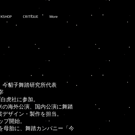
RKSHOP
CRITIQUE
More
。今貂子舞踏研究所代表
宰
ープ白虎社に参加。
米の海外公演、国内公演に舞踏
裳デザイン・製作を担当。
ョップ開始。
プを母胎に、舞踏カンパニー「今