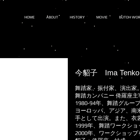
HOME
ABOUT
HISTORY
MOVIE
BUTOH WO
今貂子 Ima Tenko
舞踏家、振付家、演出家
舞踏カンパニー 倚羅座主
1980-94年、舞踏グル
ヨーロッパ、アジア、南
手として出演。また、衣
1999年、舞踏ワークシ
2000年、ワークショッ